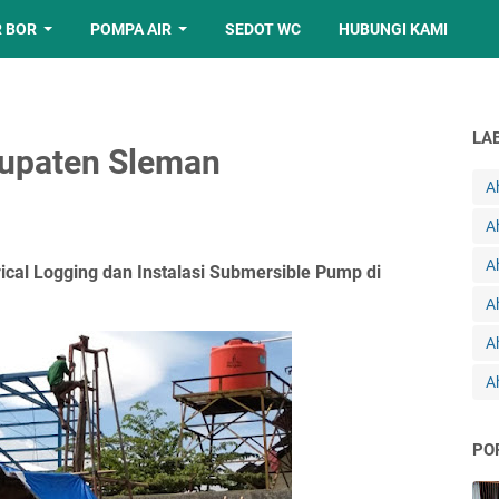
 BOR
POMPA AIR
SEDOT WC
HUBUNGI KAMI
LA
upaten Sleman
A
A
A
trical Logging dan Instalasi Submersible Pump di
A
A
A
PO